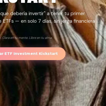
que debería invertir" a tener tu primer
e ETFs — en solo 7 días, sin jerga financiera
. Clara en tu mente. Libre en tu alma.
r ETF Investment Kickstart