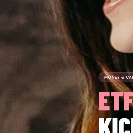
MONEY & CA
ET
KI